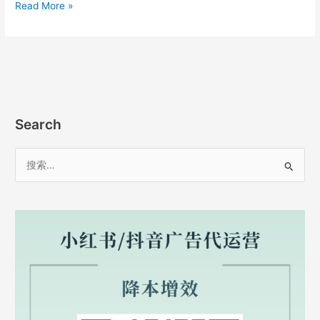
亲
Read More »
么
子
加
周
入？
末
怎
么
赚
佣
Search
金？
加
搜
入
索
分
销
：
分
享
赚
钱？