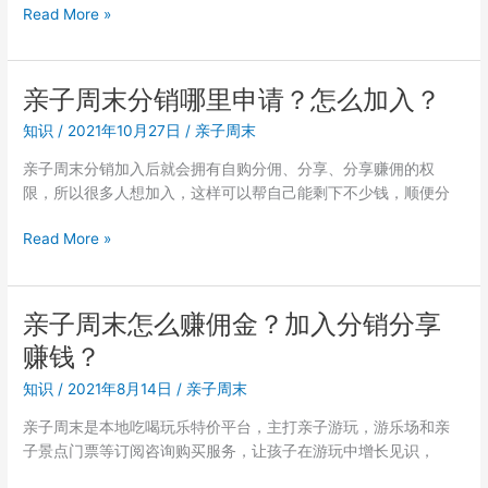
亲
Read More »
子
周
末
亲子周末分销哪里申请？怎么加入？
超
知识
/
2021年10月27日
/
亲子周末
级
会
亲子周末分销加入后就会拥有自购分佣、分享、分享赚佣的权
员
限，所以很多人想加入，这样可以帮自己能剩下不少钱，顺便分
怎
么
亲
Read More »
加
子
入？
周
亲
末
亲子周末怎么赚佣金？加入分销分享
子
分
周
赚钱？
销
末
哪
知识
/
2021年8月14日
/
亲子周末
分
里
享
亲子周末是本地吃喝玩乐特价平台，主打亲子游玩，游乐场和亲
申
赚
子景点门票等订阅咨询购买服务，让孩子在游玩中增长见识，
请？
钱
怎