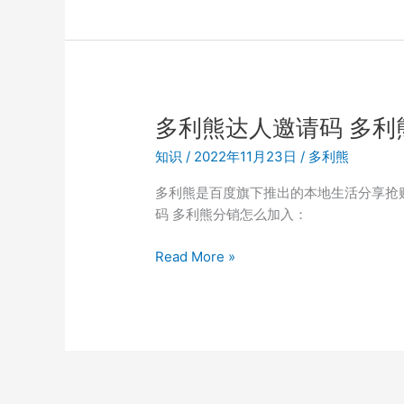
利
熊
是
什
么？
多
多利熊达人邀请码 多利
利
知识
/
2022年11月23日
/
多利熊
熊
平
多利熊是百度旗下推出的本地生活分享抢
台
码 多利熊分销怎么加入：
怎
么
多
Read More »
玩
利
分
熊
销？
达
人
邀
请