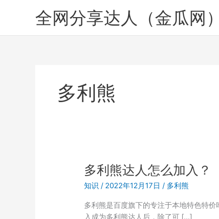
跳
全网分享达人（金瓜网
至
内
容
多利熊
多利熊达人怎么加入？
知识
/
2022年12月17日
/
多利熊
多利熊是百度旗下的专注于本地特色特价
入成为多利熊达人后，除了可 […]