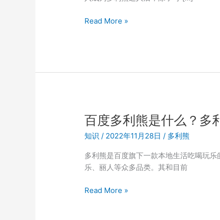
多
Read More »
利
熊
达
人
怎
么
加
入？
百度多利熊是什么？多
知识
/
2022年11月28日
/
多利熊
多利熊是百度旗下一款本地生活吃喝玩乐
乐、丽人等众多品类。其和目前
百
Read More »
度
多