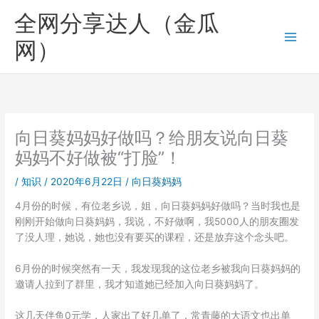
跳
全网分享达人（金瓜
至
内
网）
容
向日葵妈妈好做吗？给朋友说向日葵
妈妈不好做被“打脸”！
/
知识
/
2020年6月22日
/
向日葵妈妈
4月份的时候，有位老乡说，姐，向日葵妈妈好做吗？当时我也是
刚刚开始做向日葵妈妈，我说，不好做啊，我5000人的朋友圈发
了没人理，她说，她也没有要买的课程，还是放弃这个念头吧。
6月份的时候突然有一天，我发现我的这位老乡被我向日葵妈妈的
邀请人拉到了群里，我才知道她已经加入向日葵妈妈了。
这几天伴鱼0元学，人家出了好几单了，常青藤的大语文也出单