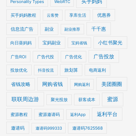
买手妈妈
Personality Types
WebRTC
优惠券
买手妈妈教程
云客赞
享库生活
千千惠
信息流广告
副业
副业推荐
宝妈副业
小红书聚光
向日葵妈妈
宝妈省钱
广告投放
广告ROI
广告代投
广告优化
旅划算
电商返利
投放优化
抖音投流
美团圈圈
网购省钱
省钱攻略
网购返利
联联周边游
蜜源
获客成本
聚光投放
返利平台
蜜源教程
蜜源邀请码
返利App
邀请码
邀请码999333
邀请码7625568