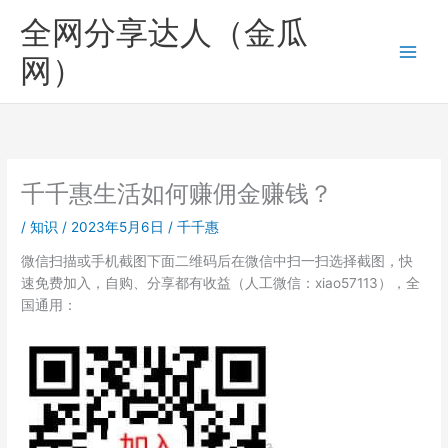
跳
全网分享达人（金瓜
至
内
网）
容
千千惠生活如何赚佣金赚钱？
/
知识
/
2023年5月6日
/
千千惠
微信扫描或手机截图下面二维码后在微信中扫一扫选择截图，快
速免费加入，自购、分享都有收益（人工微信：xiao57113），全
国通用：