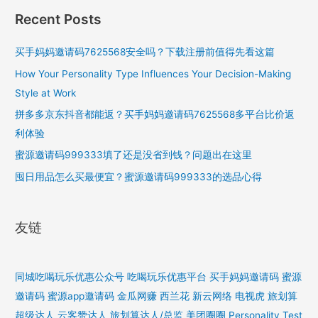
Recent Posts
买手妈妈邀请码7625568安全吗？下载注册前值得先看这篇
How Your Personality Type Influences Your Decision-Making
Style at Work
拼多多京东抖音都能返？买手妈妈邀请码7625568多平台比价返
利体验
蜜源邀请码999333填了还是没省到钱？问题出在这里
囤日用品怎么买最便宜？蜜源邀请码999333的选品心得
友链
同城吃喝玩乐优惠公众号
吃喝玩乐优惠平台
买手妈妈邀请码
蜜源
邀请码
蜜源app邀请码
金瓜网赚
西兰花
新云网络
电视虎
旅划算
超级达人
云客赞达人
旅划算达人/总监
美团圈圈
Personality Test