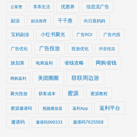
优惠券
信息流广告
云客赞
享库生活
千千惠
副业
副业推荐
向日葵妈妈
宝妈副业
小红书聚光
广告ROI
广告代投
广告投放
广告优化
投放优化
抖音投流
网购省钱
省钱攻略
旅划算
电商返利
美团圈圈
联联周边游
网购返利
蜜源
获客成本
蜜源教程
聚光投放
返利平台
蜜源邀请码
视频播放器
返利App
邀请码
邀请码7625568
邀请码999333