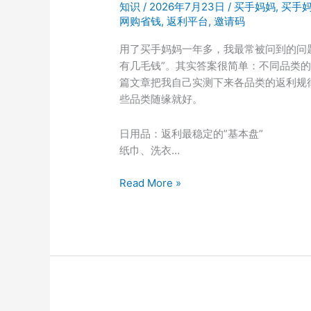
邀
知识
/
2026年7月23日
/
买手妈妈
,
买手
请
网购省钱
,
返利平台
,
邀请码
码
用了买手妈妈一年多，我最常被问到的问题
999333
有几毛钱”。其实答案很简单：不同品类
后
篇文章把我自己实测下来各品类的返利规
每
些品类随缘就好。
单
都
日用品：返利最稳定的”基本盘”
能
纸巾、洗衣…
省
钱
买
Read More »
手
妈
妈
返
利
攻
略：