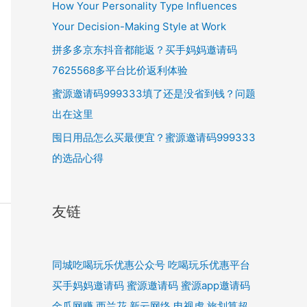
How Your Personality Type Influences
Your Decision-Making Style at Work
拼多多京东抖音都能返？买手妈妈邀请码
7625568多平台比价返利体验
蜜源邀请码999333填了还是没省到钱？问题
出在这里
囤日用品怎么买最便宜？蜜源邀请码999333
的选品心得
友链
同城吃喝玩乐优惠公众号
吃喝玩乐优惠平台
买手妈妈邀请码
蜜源邀请码
蜜源app邀请码
金瓜网赚
西兰花
新云网络
电视虎
旅划算超