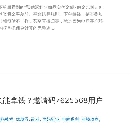
单后看到的”预估返利”≈商品实付金额×佣金比例。但
品类佣金率差异、平台结算规则、下单路径、是否叠加
账和预估不一样，甚至直接归零，就是因为中间某个环
6年7月把佣金计算的完整逻…
能拿钱？邀请码7625568用户
妈妈教程
,
优惠券
,
副业
,
宝妈副业
,
电商返利
,
省钱攻略
,