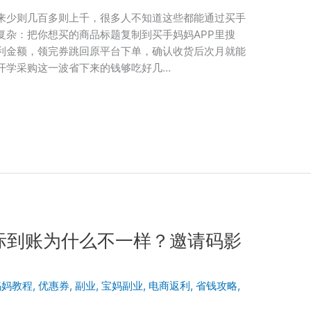
来少则几百多则上千，很多人不知道这些都能通过买手
复杂：把你想买的商品标题复制到买手妈妈APP里搜
利金额，领完券跳回原平台下单，确认收货后次月就能
开学采购这一波省下来的钱够吃好几…
际到账为什么不一样？邀请码影
妈妈教程
,
优惠券
,
副业
,
宝妈副业
,
电商返利
,
省钱攻略
,