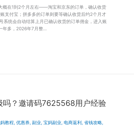
大概在1到2个月左右——淘宝和京东的订单，确认收货
到账支付宝；拼多多的订单则要等确认收货后约2个月才
5号系统会自动结算上月已确认收货的订单佣金，进入账
年多，2026年7月整…
吗？邀请码7625568用户经验
妈妈教程
,
优惠券
,
副业
,
宝妈副业
,
电商返利
,
省钱攻略
,