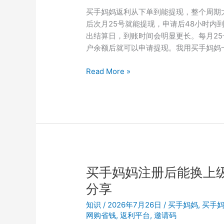
为
买手妈妈返利从下单到能提现，整个周期
什
后次月25号就能提现，申请后48小时内
么
出结算日，到账时间会明显更长。每月2
不
户余额后就可以申请提现。我用买手妈妈一
一
样？
买
Read More »
邀
手
请
妈
码
妈
影
确
响
认
收
货
后
买手妈妈注册后能换上级
多
分享
久
能
知识
/
2026年7月26日
/
买手妈妈
,
买手
拿
网购省钱
,
返利平台
,
邀请码