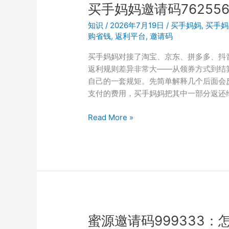
品
买手妈妈邀请码7625
类
知识
/
2026年7月19日
/
买手妈妈
,
买手妈
选
购省钱
,
返利平台
,
邀请码
择
决
买手妈妈对接了淘宝、京东、拼多多、抖
定
返利规则差异非常大——从领券方式到结
收
自己的一套规矩。先简单解释几个后面会反复
益
支付的费用，买手妈妈把其中一部分返还给
上
限，
买
Read More »
邀
手
请
妈
码
妈
7625568
邀
带
请
你
码
入
7625568，
门
淘
蜜源邀请码999333
宝