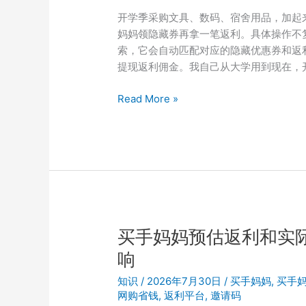
开学季采购文具、数码、宿舍用品，加起
妈妈领隐藏券再拿一笔返利。具体操作不
索，它会自动匹配对应的隐藏优惠券和返
提现返利佣金。我自己从大学用到现在，
2026
Read More »
买
手
妈
妈
开
学
季
返
买手妈妈预估返利和实
利
响
实
测：
知识
/
2026年7月30日
/
买手妈妈
,
买手
填
网购省钱
,
返利平台
,
邀请码