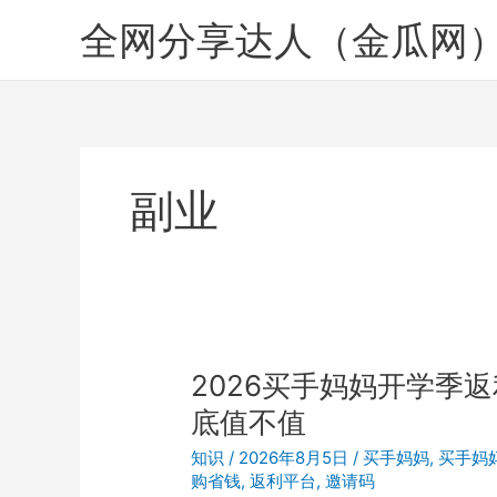
跳
全网分享达人（金瓜网
至
内
容
副业
2026买手妈妈开学季返
底值不值
知识
/
2026年8月5日
/
买手妈妈
,
买手妈
购省钱
,
返利平台
,
邀请码