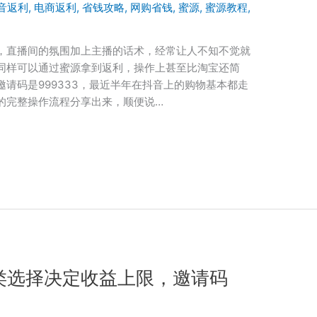
音返利
,
电商返利
,
省钱攻略
,
网购省钱
,
蜜源
,
蜜源教程
,
，直播间的氛围加上主播的话术，经常让人不知不觉就
同样可以通过蜜源拿到返利，操作上甚至比淘宝还简
请码是999333，最近半年在抖音上的购物基本都走
的完整操作流程分享出来，顺便说…
类选择决定收益上限，邀请码