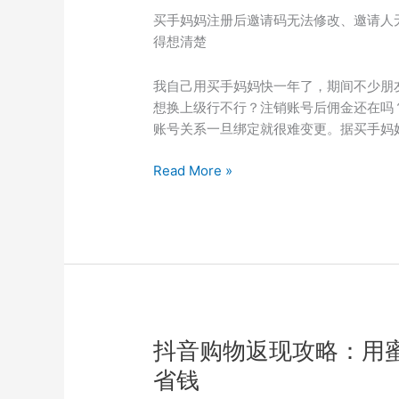
钱？
买手妈妈注册后邀请码无法修改、邀请人
邀
得想清楚
请
码
我自己用买手妈妈快一年了，期间不少朋
7625568
想换上级行不行？注销账号后佣金还在吗
用
账号关系一旦绑定就很难变更。据买手妈
户
跨
买
Read More »
月
手
结
妈
算
妈
规
注
则
册
后
能
换
抖音购物返现攻略：用蜜
上
省钱
级