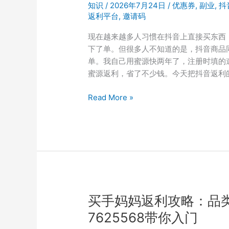
吗？
知识
/
2026年7月24日
/
优惠券
,
副业
,
抖
邀
返利平台
,
邀请码
请
现在越来越多人习惯在抖音上直接买东西
码
下了单。但很多人不知道的是，抖音商品
7625568
单。我自己用蜜源快两年了，注册时填的邀
用
蜜源返利，省了不少钱。今天把抖音返利
户
经
抖
Read More »
验
音
分
购
享
物
返
现
攻
略：
用
买手妈妈返利攻略：品
蜜
7625568带你入门
源