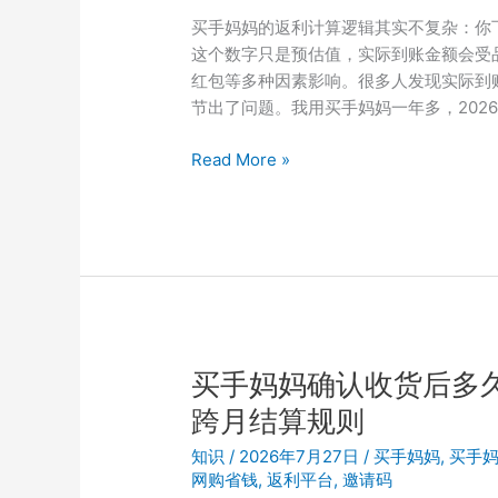
邀
买手妈妈的返利计算逻辑其实不复杂：你下
请
这个数字只是预估值，实际到账金额会受
码
红包等多种因素影响。很多人发现实际到
7625568
节出了问题。我用买手妈妈一年多，202
到
底
买
Read More »
值
手
不
妈
值
妈
预
估
返
利
和
买手妈妈确认收货后多久
实
跨月结算规则
际
到
知识
/
2026年7月27日
/
买手妈妈
,
买手
账
网购省钱
,
返利平台
,
邀请码