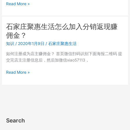
石
Read More »
家
庄
聚
石家庄聚惠生活怎么加入分销返现赚
惠
佣金？
生
活
知识
/
2020年1月9日
/
石家庄聚惠生活
怎
如何注册成为店主赚佣金？ 首页微信扫码识别下面海报二维码 提
么
交完店主注册信息后，然后加微信xiao57113，
加
入
石
Read More »
店
家
长/
庄
分
聚
销
惠
代
生
理
活
返
怎
佣
Search
么
金？
加