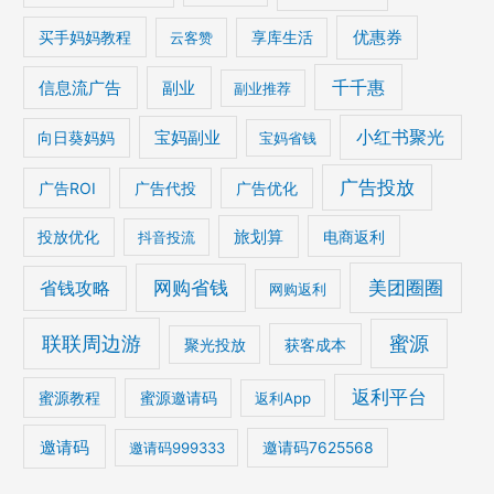
优惠券
买手妈妈教程
云客赞
享库生活
千千惠
信息流广告
副业
副业推荐
宝妈副业
小红书聚光
向日葵妈妈
宝妈省钱
广告投放
广告ROI
广告代投
广告优化
旅划算
电商返利
投放优化
抖音投流
美团圈圈
网购省钱
省钱攻略
网购返利
联联周边游
蜜源
获客成本
聚光投放
返利平台
蜜源教程
蜜源邀请码
返利App
邀请码
邀请码999333
邀请码7625568