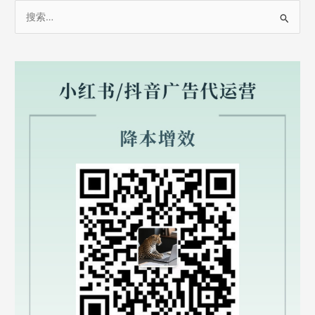
搜
入
索
分
销
：
返
现
赚
佣
金？