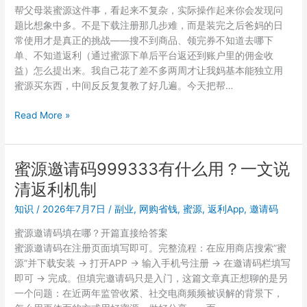
帮父母装蜜源这件事，看起来不复杂，实际操作起来你会发现问
西？
题比想象中多。不是下载注册那几步难，而是装完之后爸妈的日
邀
常使用才是真正的挑战——搜不到商品、领完券不知道去哪下
请
单、不知道返利（通过蜜源下单后平台返还到账户里的佣金收
码
益）怎么提出来。我自己花了差不多两周才让我妈基本能独立用
999333
蜜源买东西，中间反反复复教了好几遍。今天把帮…
用
户
教
Read More »
经
爸
验
妈
分
用
蜜源邀请码999333有什么用？一文说
享
蜜
清返利机制
源
领
知识
/
2026年7月7日
/
副业
,
网购省钱
,
蜜源
,
返利App
,
邀请码
券
蜜源邀请码填在哪？开篇直接给答案
省
蜜源邀请码在注册页面填写即可。完整流程：在应用商店搜索”蜜
钱，
源”并下载安装 → 打开APP → 输入手机号注册 → 在邀请码栏填写
邀
即可 → 完成。但填完邀请码只是入门，这篇文章真正想聊的是另
请
一个问题：在近两年监管收紧、社交电商频频被误解的背景下，
码