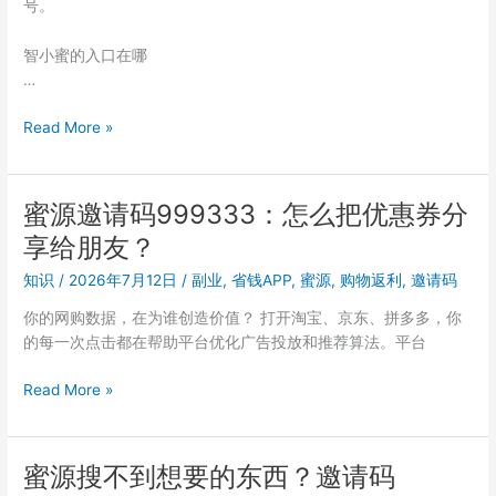
号。
999333
的
智小蜜的入口在哪
更
…
多
玩
蜜
Read More »
法
源
智
小
蜜源邀请码999333：怎么把优惠券分
蜜
享给朋友？
AI
导
知识
/
2026年7月12日
/
副业
,
省钱APP
,
蜜源
,
购物返利
,
邀请码
购
你的网购数据，在为谁创造价值？ 打开淘宝、京东、拼多多，你
好
的每一次点击都在帮助平台优化广告投放和推荐算法。平台
不
好
蜜
Read More »
用？
源
999333
邀
用
请
户
蜜源搜不到想要的东西？邀请码
码
两