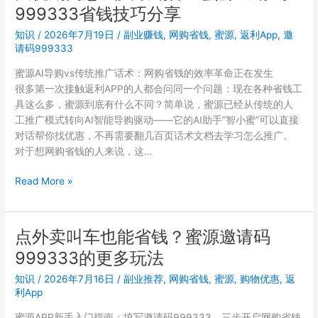
利
999333省钱技巧分享
钱
波
是
知识
/
2026年7月19日
/
副业赚钱
,
网购省钱
,
蜜源
,
返利App
,
邀
动
真
请码999333
原
省
因
蜜源AI导购vs传统推广话术：网购省钱的效率革命正在发生
还
很多第一次接触返利APP的人都会问同一个问题：现在各种省钱工
是
具这么多，蜜源到底有什么不同？简单说，蜜源已经从传统的人
套
工推广模式转向AI智能导购驱动——它的AI助手”智小蜜”可以直接
路？
对话帮你找优惠，不再需要翻几百页话术文档去学习怎么推广。
999333
对于想网购省钱的人来说，这…
注
册
大
Read More »
实
促
测
期
间
点外卖叫车也能省钱？蜜源邀请码
怎
999333的更多玩法
么
买
知识
/
2026年7月16日
/
副业推荐
,
网购省钱
,
蜜源
,
购物优惠
,
返
最
利App
划
蜜源APP新手入门指南：填写邀请码999333，三步开启网购省钱