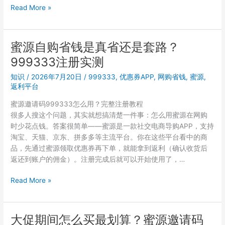
台
蜜
Read More »
返
源
利
佣
规
金
蜜源自购省钱是真省还是套路？
则
为
解
999333注册实测
什
析
么
知识
/
2026年7月20日
/
999333
,
优惠券APP
,
网购省钱
,
蜜源
,
会
返利平台
变？
蜜源邀请码999333怎么用？完整注册教程
邀
很多人搜这个问题，其实就想搞清楚一件事：怎么用蜜源在网购
请
时少花点钱。答案很简单——蜜源是一款社交电商导购APP，支持
码
淘宝、天猫、京东、拼多多等主流平台。你在这些平台看中的商
999333
品，先通过蜜源领取优惠券再下单，就能拿到返利（确认收货后
注
返还到账户的佣金）。注册完成后就可以开始使用了，…
册
后
蜜
Read More »
必
源
知
自
的
购
大促期间怎么买最划算？蜜源邀请码
返
省