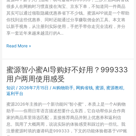
算？
很多人在网购时习惯直接在淘宝、京东下单，不知道同一件商品
蜜
其实可以通过领取隐藏优惠券省下不少钱。蜜源APP就是一个帮助
源
你找到这些优惠券、同时还能通过分享赚取佣金的工具。本文将
邀
以新手视角，从注册到实际使用，手把手带你走完全流程，并分
请
享一套近年来越来越流行的A…
码
999333
点
Read More »
省
外
钱
卖
技
叫
蜜源智小蜜AI导购好不好用？999333
巧
车
分
用户两周使用感受
也
享
能
知识
/
2026年7月15日
/
AI购物助手
,
网购省钱
,
蜜源
,
蜜源教程
,
省
返利平台
钱？
蜜源2026年主推的一个新功能叫”智小蜜”，本质上是一个AI购物
蜜
助手——你用日常语言描述想要什么东西，它自动帮你从合作商
源
家的商品库里筛选匹配，直接推荐商品并附上优惠券和返利信
邀
息。我用了大概两周，说说实际的体验感受和踩过的一些坑。我
请
注册蜜源时填的邀请码是999333，下文的功能体验都基于VIP账
码