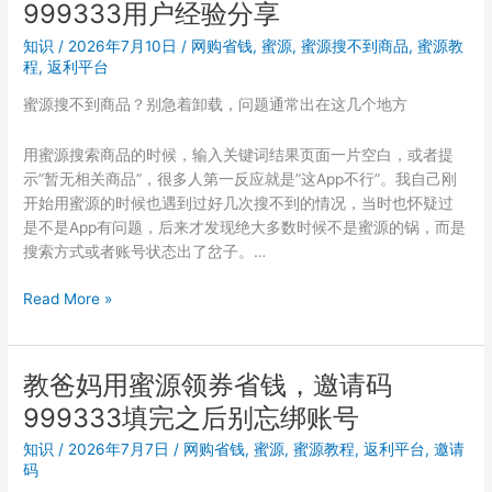
999333用户经验分享
999333：
周
怎
使
知识
/
2026年7月10日
/
网购省钱
,
蜜源
,
蜜源搜不到商品
,
蜜源教
么
程
,
返利平台
用
把
感
蜜源搜不到商品？别急着卸载，问题通常出在这几个地方
优
受
惠
用蜜源搜索商品的时候，输入关键词结果页面一片空白，或者提
券
示”暂无相关商品”，很多人第一反应就是”这App不行”。我自己刚
分
开始用蜜源的时候也遇到过好几次搜不到的情况，当时也怀疑过
享
是不是App有问题，后来才发现绝大多数时候不是蜜源的锅，而是
给
搜索方式或者账号状态出了岔子。…
朋
友？
蜜
Read More »
源
搜
不
教爸妈用蜜源领券省钱，邀请码
到
999333填完之后别忘绑账号
想
要
知识
/
2026年7月7日
/
网购省钱
,
蜜源
,
蜜源教程
,
返利平台
,
邀请
的
码
东