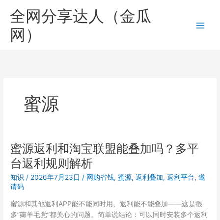
跳
全网分享达人（金瓜
至
内
网）
容
蜜源
蜜源返利和淘宝联盟能叠加吗？多平
台返利规则解析
知识
/
2026年7月23日
/
网购省钱
,
蜜源
,
返利叠加
,
返利平台
,
邀
请码
蜜源和其他返利APP能不能同时用、返利能不能叠加——这是很
多”薅羊毛党”都关心的问题。简单说结论：可以同时安装多个返利