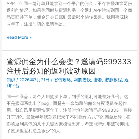
APP，但同一笔订单只能拿到一个平台的佣金，不存在叠加拿两份
返利的情况。如果你同时从蜜源和另一个返利APP跳转到同一个商
品页面并下单，佣金只会归属到最后那个跳转渠道。我用蜜源快
两年了，注册时填的邀请码是…
蜜
Read More »
源
返
利
蜜源佣金为什么会变？邀请码999333
和
注册后必知的返利波动原因
淘
宝
知识
/
2026年7月21日
/
省钱攻略
,
网购省钱
,
蜜源
,
蜜源教程
,
返
联
利平台
盟
同一件商品，两个人用蜜源下单，到手的返利可能差好几倍。这
能
不是蜜源系统出了bug，而是有一套隐藏的佣金分配逻辑在起作
叠
用。我自己用蜜源快两年了，注册时填的邀请码是999333，直接
加
升了VIP。最近半年我刻意记录了不同操作方式下的佣金差异，把
吗？
影响返利高低的几个关键因素梳理出来，希望能帮到那些”明明用
多
了蜜源但返利总是很少”的人…
平