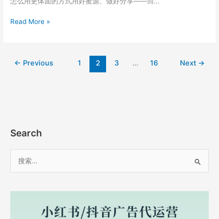
怎么用更体面的方式用好蜜源、做好分享——而…
999333
填
蜜
Read More »
完
源
之
邀
后
请
别
←
Previous
1
2
3
…
16
Next
→
码
忘
999333
绑
有
账
什
号
么
用？
一
Search
文
说
搜
清
索
返
：
利
机
制