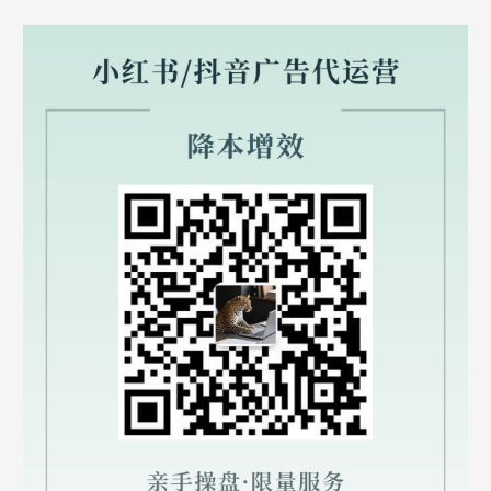
：
7625568
用
户
经
验
分
享