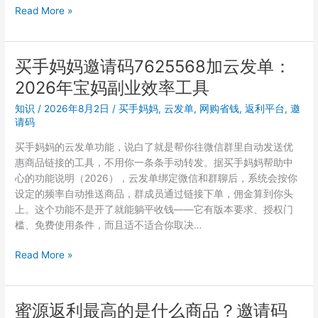
题
2026
Read More »
出
买
在
手
这
妈
买手妈妈邀请码7625568加云发单：
里
妈
2026年宝妈副业效率工具
开
学
知识
/
2026年8月2日
/
买手妈妈
,
云发单
,
网购省钱
,
返利平台
,
邀
季
请码
返
买手妈妈的云发单功能，说白了就是帮你往微信群里自动发送优
利
惠商品链接的工具，不用你一条条手动转发。据买手妈妈帮助中
实
心的功能说明（2026），云发单绑定微信和群聊后，系统会按你
测：
设定的频率自动推送商品，群成员通过链接下单，佣金算到你头
填
上。这个功能不是开了就能躺平收钱——它有版本要求、授权门
邀
槛、免费使用条件，而且适不适合你取决…
请
码
买
Read More »
7625568
手
到
妈
底
妈
蜜源返利最高的是什么商品？邀请码
值
邀