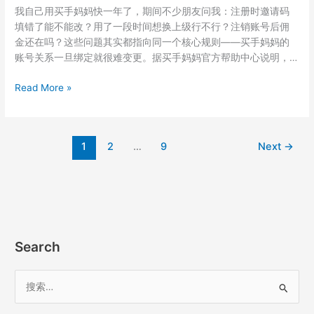
我自己用买手妈妈快一年了，期间不少朋友问我：注册时邀请码
拿
填错了能不能改？用了一段时间想换上级行不行？注销账号后佣
钱？
金还在吗？这些问题其实都指向同一个核心规则——买手妈妈的
邀
账号关系一旦绑定就很难变更。据买手妈妈官方帮助中心说明，…
请
码
买
Read More »
7625568
手
用
妈
户
妈
跨
1
2
…
9
Next
→
注
月
册
结
后
算
能
规
换
则
上
级
Search
吗？
邀
搜
请
索
码