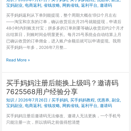
周
宝妈副业
,
电商返利
,
省钱攻略
,
网购省钱
,
返利平台
,
邀请码
期
买手妈妈返利从下单到能提现，整个周期大概在1到2个月左右
是
——淘宝和京东的订单，确认收货后次月25号就能提现，申请后
多
48小时内到账支付宝；拼多多的订单则要等确认收货后约2个月才
久？
出结算日，到账时间会明显更长。每月25号系统会自动结算上月
新
已确认收货的订单佣金，进入账户余额后就可以申请提现。我用
手
买手妈妈一年多，2026年7月整…
最
关
买
Read More »
心
手
的
妈
几
妈
买手妈妈注册后能换上级吗？邀请码
个
确
问
7625568用户经验分享
认
题
收
知识
/
2026年7月26日
/
买手妈妈
,
买手妈妈教程
,
优惠券
,
副业
,
解
货
宝妈副业
,
电商返利
,
省钱攻略
,
网购省钱
,
返利平台
,
邀请码
答
后
买手妈妈注册后邀请码无法修改、邀请人无法更换，一个手机号
多
只能注册一次，所以填码之前值得想清楚
久
能