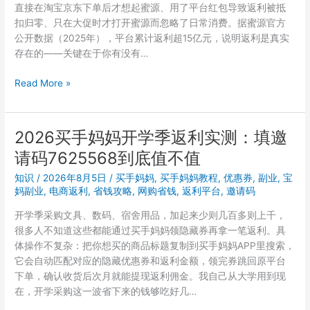
直接在淘宝京东下单后才想起蜜源、用了平台红包导致返利被抵
扣归零、只在大促时才打开蜜源而忽略了日常消费。据蜜源官方
公开数据（2025年），平台累计返利超15亿元，说明返利是真实
存在的——关键在于你有没有…
蜜
Read More »
源
邀
请
2026买手妈妈开学季返利实测：填邀
码
请码7625568到底值不值
999333
填
知识
/
2026年8月5日
/
买手妈妈
,
买手妈妈教程
,
优惠券
,
副业
,
宝
了
妈副业
,
电商返利
,
省钱攻略
,
网购省钱
,
返利平台
,
邀请码
还
开学季采购文具、数码、宿舍用品，加起来少则几百多则上千，
是
很多人不知道这些都能通过买手妈妈领隐藏券再拿一笔返利。具
没
体操作不复杂：把你想买的商品标题复制到买手妈妈APP里搜索，
省
它会自动匹配对应的隐藏优惠券和返利金额，领完券跳回原平台
到
下单，确认收货后次月就能提现返利佣金。我自己从大学用到现
钱？
在，开学采购这一波省下来的钱够吃好几…
问