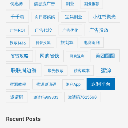
优惠券
信息流广告
副业
副业推荐
千千惠
宝妈副业
小红书聚光
向日葵妈妈
广告投放
广告ROI
广告代投
广告优化
旅划算
电商返利
投放优化
抖音投流
美团圈圈
网购省钱
省钱攻略
网购返利
联联周边游
蜜源
获客成本
聚光投放
返利平台
蜜源教程
蜜源邀请码
返利App
邀请码
邀请码7625568
邀请码999333
Recent Posts