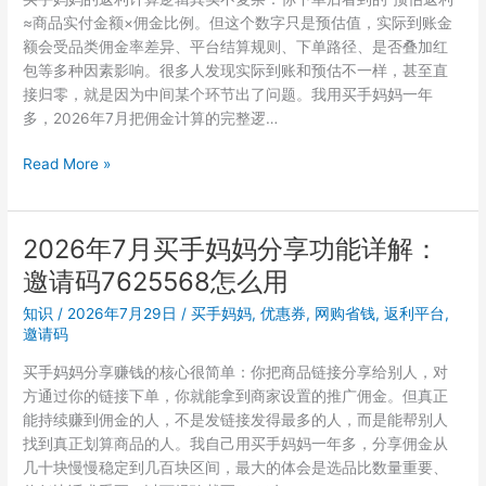
么
≈商品实付金额×佣金比例。但这个数字只是预估值，实际到账金
商
额会受品类佣金率差异、平台结算规则、下单路径、是否叠加红
品？
包等多种因素影响。很多人发现实际到账和预估不一样，甚至直
邀
接归零，就是因为中间某个环节出了问题。我用买手妈妈一年
请
多，2026年7月把佣金计算的完整逻…
码
999333
买
Read More »
用
手
户
妈
亲
妈
2026年7月买手妈妈分享功能详解：
测
预
分
邀请码7625568怎么用
估
享
返
知识
/
2026年7月29日
/
买手妈妈
,
优惠券
,
网购省钱
,
返利平台
,
利
邀请码
和
买手妈妈分享赚钱的核心很简单：你把商品链接分享给别人，对
实
方通过你的链接下单，你就能拿到商家设置的推广佣金。但真正
际
能持续赚到佣金的人，不是发链接发得最多的人，而是能帮别人
到
找到真正划算商品的人。我自己用买手妈妈一年多，分享佣金从
账
几十块慢慢稳定到几百块区间，最大的体会是选品比数量重要、
为