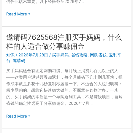
信任比话术重要。以下经验截至2026年7…
什
么
2026
Read More »
不
年
一
7
样？
月
邀请码7625568注册买手妈妈，什么
邀
买
请
样的人适合做分享赚佣金
手
码
妈
知识
/
2026年7月28日
/
买手妈妈
,
省钱攻略
,
网购省钱
,
返利平
影
妈
台
,
邀请码
响
分
买手妈妈适合有固定网购习惯、每月线上消费几百元以上的人
享
——这类用户通过领券加返利，每个月能省下几十到几百块，操
功
作成本就是多花十几秒复制标题搜一下。不适合的人也很明确：
能
极少网购的、想靠它快速赚大钱的、不愿意在购物时多走一步
详
的。买手妈妈的本质是一个导购返利工具，不是赚钱项目，自购
解：
省钱的确定性远高于分享赚佣金。2026年7月…
邀
请
邀
Read More »
码
请
7625568
码
怎