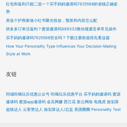
红包和返利只能二选一？买手妈妈邀请码7625568的省钱正确姿
势
美妆个护商家做小红书聚光投放，预算和内容怎么配
拼多多订单没返利？蜜源邀请码999333教你规避丢单常见操作
买手妈妈邀请码7625568安全吗？下载注册前值得先看这篇
How Your Personality Type Influences Your Decision-Making
Style at Work
友链
同城吃喝玩乐优惠公众号
吃喝玩乐优惠平台
买手妈妈邀请码
蜜源
邀请码
蜜源app邀请码
金瓜网赚
西兰花
新云网络
电视虎
旅划算
超级达人
云客赞达人
旅划算达人/总监
美团圈圈
Personality Test