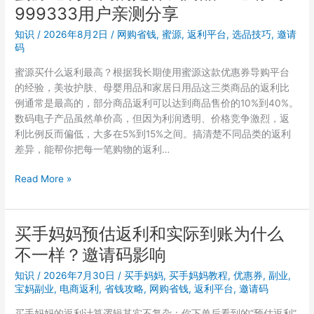
不
999333用户亲测分享
请
值
码
知识
/
2026年8月2日
/
网购省钱
,
蜜源
,
返利平台
,
选品技巧
,
邀请
7625568
码
加
蜜源买什么返利最高？根据我长期使用蜜源这款优惠券导购平台
云
的经验，美妆护肤、母婴用品和家居日用品这三类商品的返利比
发
例通常是最高的，部分商品返利可以达到商品售价的10%到40%。
单：
数码电子产品虽然单价高，但因为利润透明、价格竞争激烈，返
2026
利比例反而偏低，大多在5%到15%之间。搞清楚不同品类的返利
年
差异，能帮你把每一笔购物的返利…
宝
妈
蜜
Read More »
副
源
业
返
效
利
买手妈妈预估返利和实际到账为什么
率
最
工
不一样？邀请码影响
高
具
的
知识
/
2026年7月30日
/
买手妈妈
,
买手妈妈教程
,
优惠券
,
副业
,
是
宝妈副业
,
电商返利
,
省钱攻略
,
网购省钱
,
返利平台
,
邀请码
什
买手妈妈的返利计算逻辑其实不复杂：你下单后看到的”预估返利”