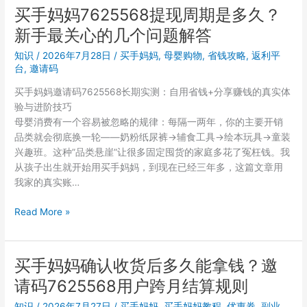
7625568
买手妈妈7625568提现周期是多久？
么
注
用
新手最关心的几个问题解答
册
买
知识
/
2026年7月28日
/
买手妈妈
,
母婴购物
,
省钱攻略
,
返利平
手
台
,
邀请码
妈
买手妈妈邀请码7625568长期实测：自用省钱+分享赚钱的真实体
妈，
验与进阶技巧
什
母婴消费有一个容易被忽略的规律：每隔一两年，你的主要开销
么
品类就会彻底换一轮——奶粉纸尿裤→辅食工具→绘本玩具→童装
样
兴趣班。这种”品类悬崖”让很多固定囤货的家庭多花了冤枉钱。我
的
从孩子出生就开始用买手妈妈，到现在已经三年多，这篇文章用
人
我家的真实账…
适
合
买
Read More »
做
手
分
妈
享
妈
买手妈妈确认收货后多久能拿钱？邀
赚
7625568
佣
请码7625568用户跨月结算规则
提
金
现
知识
/
2026年7月27日
/
买手妈妈
,
买手妈妈教程
,
优惠券
,
副业
,