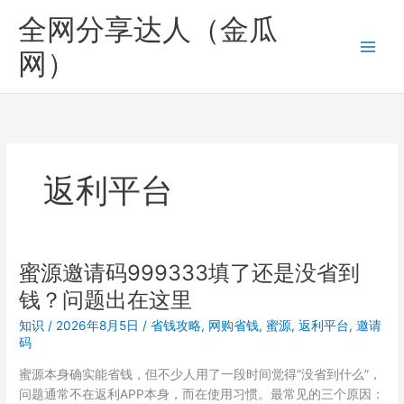
跳
全网分享达人（金瓜
至
内
网）
容
返利平台
蜜源邀请码999333填了还是没省到
钱？问题出在这里
知识
/
2026年8月5日
/
省钱攻略
,
网购省钱
,
蜜源
,
返利平台
,
邀请
码
蜜源本身确实能省钱，但不少人用了一段时间觉得”没省到什么”，
问题通常不在返利APP本身，而在使用习惯。最常见的三个原因：