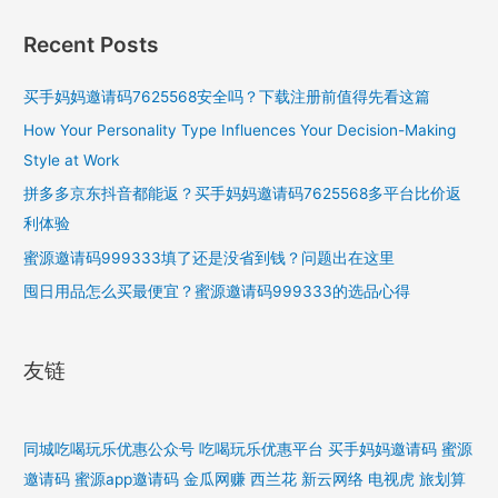
Recent Posts
买手妈妈邀请码7625568安全吗？下载注册前值得先看这篇
How Your Personality Type Influences Your Decision-Making
Style at Work
拼多多京东抖音都能返？买手妈妈邀请码7625568多平台比价返
利体验
蜜源邀请码999333填了还是没省到钱？问题出在这里
囤日用品怎么买最便宜？蜜源邀请码999333的选品心得
友链
同城吃喝玩乐优惠公众号
吃喝玩乐优惠平台
买手妈妈邀请码
蜜源
邀请码
蜜源app邀请码
金瓜网赚
西兰花
新云网络
电视虎
旅划算