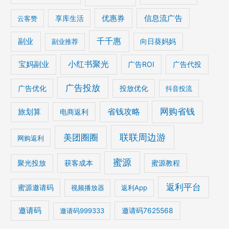
优惠券
信息流广告
云客赞
享库生活
千千惠
副业
副业推荐
向日葵妈妈
宝妈副业
小红书聚光
广告ROI
广告代投
广告投放
广告优化
投放优化
抖音投流
网购省钱
省钱攻略
旅划算
电商返利
美团圈圈
联联周边游
网购返利
蜜源
获客成本
蜜源教程
聚光投放
返利平台
蜜源邀请码
视频播放器
返利App
邀请码
邀请码7625568
邀请码999333