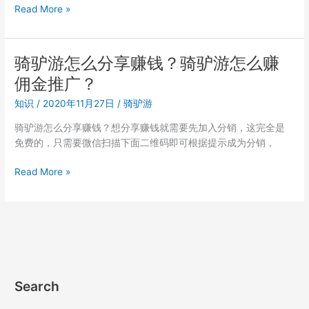
骑
Read More »
驴
游
分
骑驴游怎么分享赚钱？骑驴游怎么赚
销
佣金推广？
怎
么
知识
/
2020年11月27日
/
骑驴游
加
骑驴游怎么分享赚钱？想分享赚钱就需要先加入分销，这完全是
入？
免费的，只需要微信扫描下面二维码即可根据提示成为分销，
骑
驴
骑
Read More »
游
驴
怎
游
么
怎
注
么
册
分
分
享
销
赚
商？
Search
钱？
兼
骑