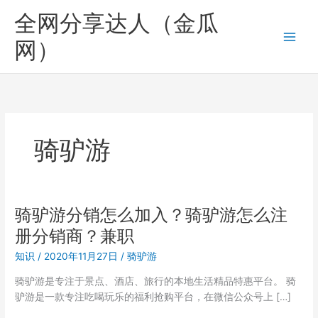
跳
全网分享达人（金瓜
至
内
网）
容
骑驴游
骑驴游分销怎么加入？骑驴游怎么注
册分销商？兼职
知识
/
2020年11月27日
/
骑驴游
骑驴游是专注于景点、酒店、旅行的本地生活精品特惠平台。 骑
驴游是一款专注吃喝玩乐的福利抢购平台，在微信公众号上 […]