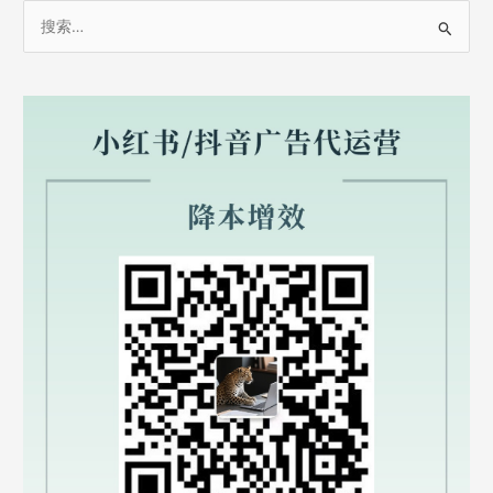
职
搜
驴
索
游
怎
：
么
赚
佣
金
推
广？